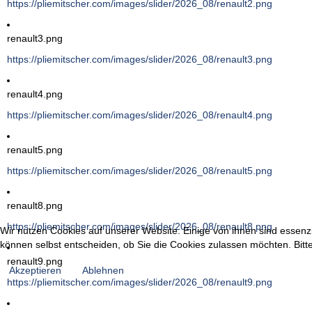
https://pliemitscher.com/images/slider/2026_08/renault2.png
renault3.png
https://pliemitscher.com/images/slider/2026_08/renault3.png
renault4.png
https://pliemitscher.com/images/slider/2026_08/renault4.png
renault5.png
https://pliemitscher.com/images/slider/2026_08/renault5.png
renault8.png
https://pliemitscher.com/images/slider/2026_08/renault8.png
Wir nutzen Cookies auf unserer Website. Einige von ihnen sind essenzi
können selbst entscheiden, ob Sie die Cookies zulassen möchten. Bitte
renault9.png
Akzeptieren
Ablehnen
https://pliemitscher.com/images/slider/2026_08/renault9.png